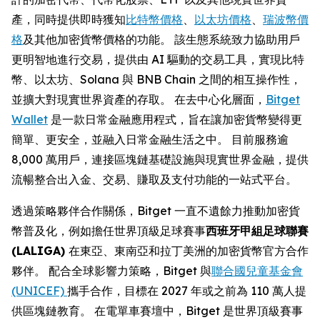
產，同時提供即時獲知
比特幣價格
、
以太坊價格
、
瑞波幣價
格
及其他加密貨幣價格的功能。 該生態系統致力協助用戶
更明智地進行交易，提供由 AI 驅動的交易工具，實現比特
幣、以太坊、Solana 與 BNB Chain 之間的相互操作性，
並擴大對現實世界資產的存取。 在去中心化層面，
Bitget
Wallet
是一款日常金融應用程式，旨在讓加密貨幣變得更
簡單、更安全，並融入日常金融生活之中。 目前服務逾
8,000 萬用戶，連接區塊鏈基礎設施與現實世界金融，提供
流暢整合出入金、交易、賺取及支付功能的一站式平台。
透過策略夥伴合作關係，Bitget 一直不遺餘力推動加密貨
幣普及化，例如擔任世界頂級足球賽事
西班牙甲組足球聯賽
(
LALIGA
)
在東亞、東南亞和拉丁美洲的加密貨幣官方合作
夥伴。 配合全球影響力策略，Bitget 與
聯合國兒童基金會
(UNICEF)
攜手合作，目標在 2027 年或之前為 110 萬人提
供區塊鏈教育。 在電單車賽壇中，Bitget 是世界頂級賽事