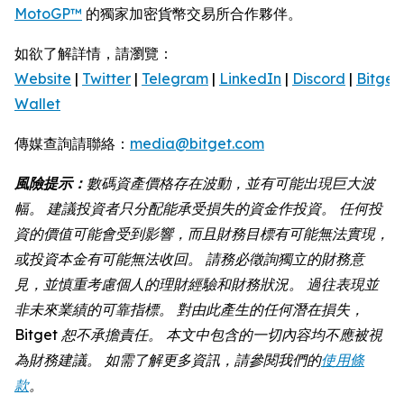
MotoGP™
的獨家加密貨幣交易所合作夥伴。
如欲了解詳情，請瀏覽：
Website
|
Twitter
|
Telegram
|
LinkedIn
|
Discord
|
Bitget
Wallet
傳媒查詢請聯絡：
media@bitget.com
風險提示：
數碼資產價格存在波動，並有可能出現巨大波
幅。 建議投資者只分配能承受損失的資金作投資。 任何投
資的價值可能會受到影響，而且財務目標有可能無法實現，
或投資本金有可能無法收回。 請務必徵詢獨立的財務意
見，並慎重考慮個人的理財經驗和財務狀況。 過往表現並
非未來業績的可靠指標。 對由此產生的任何潛在損失，
Bitget
恕不承擔責任。 本文中包含的一切內容均不應被視
為財務建議。 如需了解更多資訊，請參閱我們的
使用條
款
。