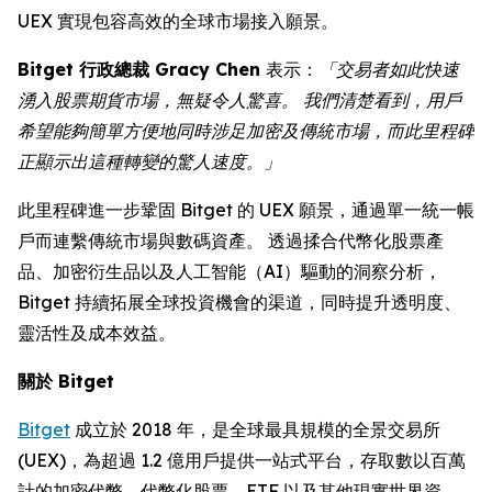
UEX 實現包容高效的全球市場接入願景。
Bitget 行政總裁 Gracy Chen
表示：
「交易者如此快速
湧入股票期貨市場，無疑令人驚喜。 我們清楚看到，用戶
希望能夠簡單方便地同時涉足加密及傳統市場，而此里程碑
正顯示出這種轉變的驚人速度。」
此里程碑進一步鞏固 Bitget 的 UEX 願景，通過單一統一帳
戶而連繫傳統市場與數碼資產。 透過揉合代幣化股票產
品、加密衍生品以及人工智能（AI）驅動的洞察分析，
Bitget 持續拓展全球投資機會的渠道，同時提升透明度、
靈活性及成本效益。
關於
Bitget
Bitget
成立於 2018 年，是全球最具規模的全景交易所
(UEX)，為超過 1.2 億用戶提供一站式平台，存取數以百萬
計的加密代幣、代幣化股票、ETF 以及其他現實世界資