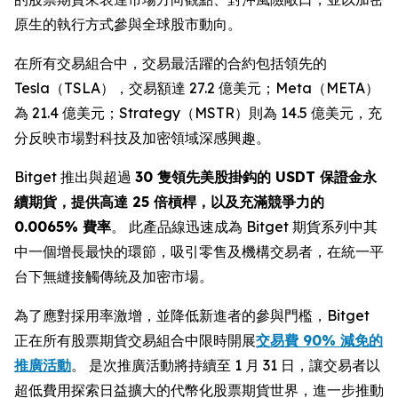
原生的執行方式參與全球股市動向。
在所有交易組合中，交易最活躍的合約包括領先的
Tesla（TSLA），交易額達 27.2 億美元；Meta（META）
為 21.4 億美元；Strategy（MSTR）則為 14.5 億美元，充
分反映市場對科技及加密領域深感興趣。
Bitget 推出與超過
30
隻領先美股掛鈎的
USDT
保證金永
續期貨，提供高達
25
倍槓桿，以及充滿競爭力的
0.0065%
費率
。 此產品線迅速成為 Bitget 期貨系列中其
中一個增長最快的環節，吸引零售及機構交易者，在統一平
台下無縫接觸傳統及加密市場。
為了應對採用率激增，並降低新進者的參與門檻，Bitget
正在所有股票期貨交易組合中限時開展
交易費 90% 減免的
推廣活動
。 是次推廣活動將持續至 1 月 31 日，讓交易者以
超低費用探索日益擴大的代幣化股票期貨世界，進一步推動