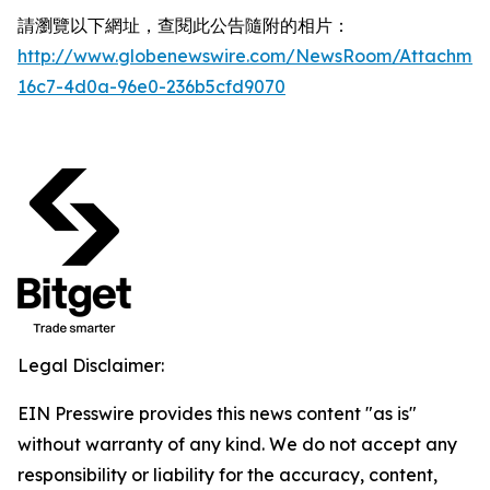
請瀏覽以下網址，查閱此公告隨附的相片：
http://www.globenewswire.com/NewsRoom/Attachmen
16c7-4d0a-96e0-236b5cfd9070
Legal Disclaimer:
EIN Presswire provides this news content "as is"
without warranty of any kind. We do not accept any
responsibility or liability for the accuracy, content,